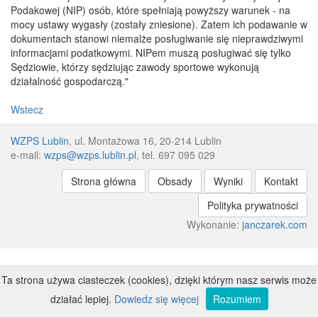
Podakowej (NIP) osób, które spełniają powyższy warunek - na
mocy ustawy wygasły (zostały zniesione). Zatem ich podawanie w
dokumentach stanowi niemalże posługiwanie się nieprawdziwymi
informacjami podatkowymi. NIPem muszą posługiwać się tylko
Sędziowie, którzy sędziując zawody sportowe wykonują
działalność gospodarczą."
Wstecz
WZPS Lublin
, ul. Montażowa 16, 20-214 Lublin
e-mail:
wzps@wzps.lublin.pl
, tel. 697 095 029
Strona główna
Obsady
Wyniki
Kontakt
Polityka prywatności
Wykonanie:
janczarek.com
Ta strona używa ciasteczek (cookies), dzięki którym nasz serwis może
działać lepiej.
Dowiedz się więcej
Rozumiem