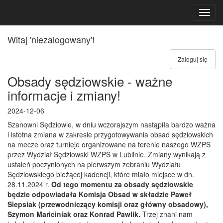
Toggl
navig
Witaj 'niezalogowany'!
Zaloguj się
Obsady sędziowskie - ważne
informacje i zmiany!
2024-12-06
Szanowni Sędziowie, w dniu wczorajszym nastąpiła bardzo ważna
i istotna zmiana w zakresie przygotowywania obsad sędziowskich
na mecze oraz turnieje organizowane na terenie naszego WZPS
przez Wydział Sędziowski WZPS w Lublinie. Zmiany wynikają z
ustaleń poczynionych na pierwszym zebraniu Wydziału
Sędziowskiego bieżącej kadencji, które miało miejsce w dn.
28.11.2024 r.
Od tego momentu za obsady sędziowskie
będzie odpowiadała Komisja Obsad w składzie Paweł
Siepsiak (przewodniczący komisji oraz główny obsadowy),
Szymon Mariciniak oraz Konrad Pawlik.
Trzej znani nam