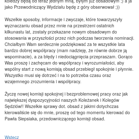
koledzy będą od teraz jednym mną, byłym już obsadowym ;) a ja
jako Przewodniczący Wydziału będę z góry obserwował ;))
Wszelkie sposoby, informacje i zwyczaje, które towarzyszyły
wyznaczaniu obsad przez mnie na przestrzeni ostatnich
kilkunastu lat, zostały przekazane nowym obsadowym do
stosowania w przyszłości przez nich podczas tworzenia nominacji.
Chciałbym Wam serdecznie podziękować za te wszystkie lata
bardzo dobrej współpracy (mam nadzieję, że równie dobrze ją
wspominacie), a za błędy i niedociągnięcia przepraszam. Gorąco
Was proszę i zachęcam do współpracy i wyrozumiałości, aby
wspólny start z nową komisją obsad przebiegł spokojnie i płynnie.
Wszystko musi się dotrzeć i na to potrzeba czasu oraz
wzajemnego zrozumienia i współpracy.
Życzę nowej komisji spokojnej i bezproblemowej pracy oraz jak
największej dyspozycyjności naszych Koleżanek i Kolegów
Sędziów!! Wszelkie sprawy dot. obsad z jakimi dotychczas
kierowaliście się do mnie, proszę od tego momentu kierować do
Pawła Siepsiaka, przedowniczącego komisji obsad.
Wstecz