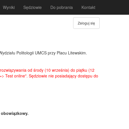
Wyniki
Sędziowie
Do pobrania
Kontakt
Zaloguj się
ydziału Politologii UMCS przy Placu Litewskim.
rozwiązywania od środy (10 września) do piątku (12
> Test online". Sędziowie nie posiadający dostępu do
o obowiązkowy.