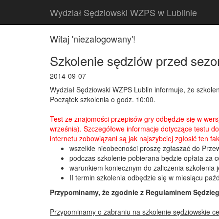
Wydział Sędziowski WZPS w Lublinie
Witaj 'niezalogowany'!
Szkolenie sędziów przed sez
2014-09-07
Wydział Sędziowski WZPS Lublin informuje, że szkolen
Początek szkolenia o godz. 10:00.
Test ze znajomości przepisów gry odbędzie się w wers
września). Szczegółowe informacje dotyczące testu do
internetu zobowiązani są jak najszybciej zgłosić ten 
wszelkie nieobecności proszę zgłaszać do Prz
podczas szkolenie pobierana będzie opłata za c
warunkiem koniecznym do zaliczenia szkolenia j
II termin szkolenia odbędzie się w miesiącu paźd
Przypominamy, że zgodnie z Regulaminem Sędzieg
Przypominamy o zabraniu na szkolenie sędziowskie cer