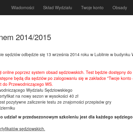
Wiadomości
Skład Wydziału
Twoje konto
Obsady
onem 2014/2015
ie sędziów odbędzie się 13 września 2014 roku w Lublinie w budynku W
ji online poprzez system obsad sędziowskich. Test będzie dostępny do 
stępne będą dla sędziów po zalogowaniu się w zakładce "Twoje konto =
fakt do Przewodniczącego WS.
ewodniczącego Wydziału Sędziowskiego
ertyfikat na nowy sezon w wysokości 40 zł
est pozytywne zaliczenie testu ze znajomości przepisów gry
zierniku
o udział w przedsezonowym szkoleniu jest dla każdego sędzieg
tyfikatów sędziowskich.