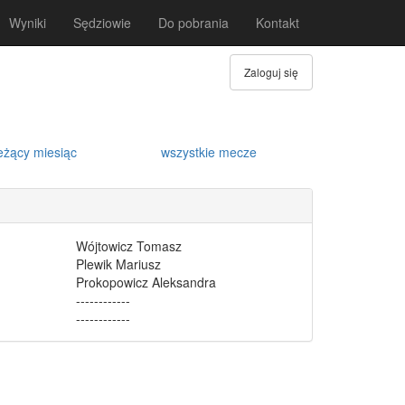
Wyniki
Sędziowie
Do pobrania
Kontakt
Zaloguj się
eżący miesiąc
wszystkie mecze
Wójtowicz Tomasz
Plewik Mariusz
Prokopowicz Aleksandra
------------
------------