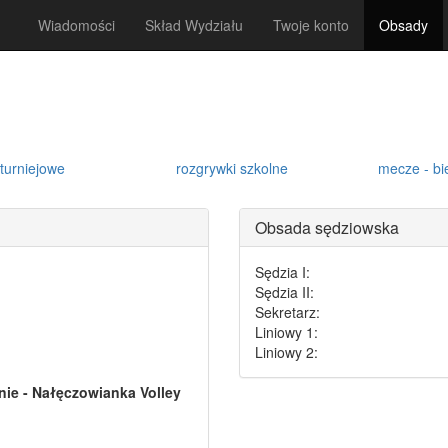
Wiadomości
Skład Wydziału
Twoje konto
Obsady
turniejowe
rozgrywki szkolne
mecze - bi
Obsada sędziowska
Sędzia I:
Sędzia II:
Sekretarz:
Liniowy 1:
Liniowy 2:
ie - Nałęczowianka Volley