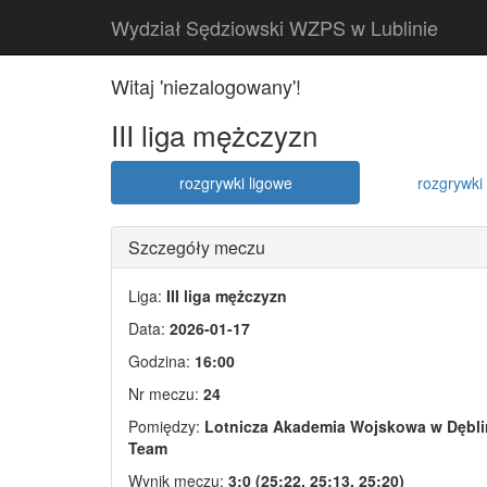
Wydział Sędziowski WZPS w Lublinie
Witaj 'niezalogowany'!
III liga mężczyzn
rozgrywki ligowe
rozgrywki 
Szczegóły meczu
Liga:
III liga mężczyzn
Data:
2026-01-17
Godzina:
16:00
Nr meczu:
24
Pomiędzy:
Lotnicza Akademia Wojskowa w Dęblin
Team
Wynik meczu:
3:0 (25:22, 25:13, 25:20)