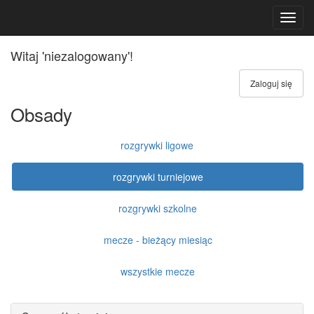
Toggl
navig
Witaj 'niezalogowany'!
Zaloguj się
Obsady
rozgrywki ligowe
rozgrywki turniejowe
rozgrywki szkolne
mecze - bieżący miesiąc
wszystkie mecze