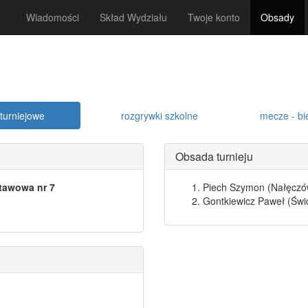
Wiadomości
Skład Wydziału
Twoje konto
Obsady
turniejowe
rozgrywki szkolne
mecze - bi
Obsada turnieju
stawowa nr 7
Piech Szymon (Nałęczó
Gontkiewicz Paweł (Świ