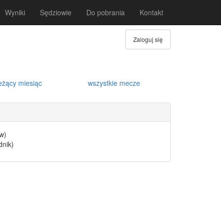
Wyniki
Sędziowie
Do pobrania
Kontakt
Zaloguj się
eżący miesiąc
wszystkie mecze
w)
dnik)