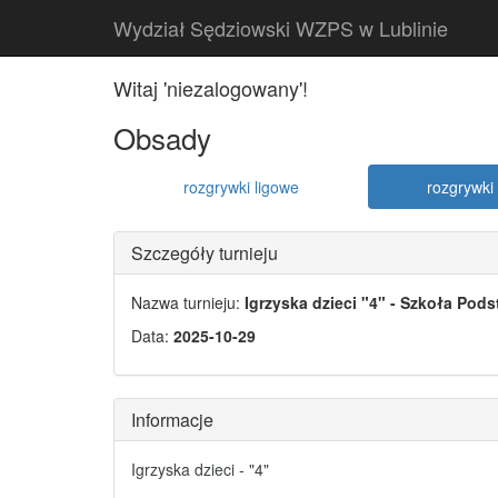
Wydział Sędziowski WZPS w Lublinie
Witaj 'niezalogowany'!
Obsady
rozgrywki ligowe
rozgrywki 
Szczegóły turnieju
Nazwa turnieju:
Igrzyska dzieci "4" - Szkoła Pod
Data:
2025-10-29
Informacje
Igrzyska dzieci - "4"