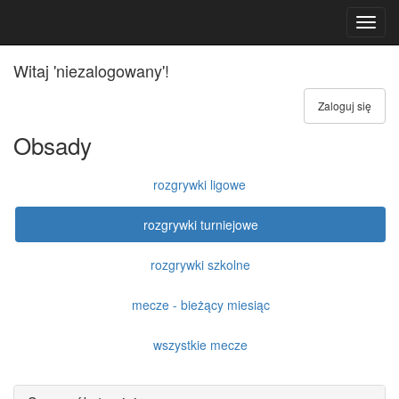
Toggl
navig
Witaj 'niezalogowany'!
Zaloguj się
Obsady
rozgrywki ligowe
rozgrywki turniejowe
rozgrywki szkolne
mecze - bieżący miesiąc
wszystkie mecze