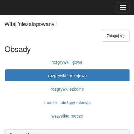
Toggl
navig
Witaj 'niezalogowany'!
Zaloguj się
Obsady
rozgrywki ligowe
rozgrywki turniejowe
rozgrywki szkolne
mecze - bieżący miesiąc
wszystkie mecze