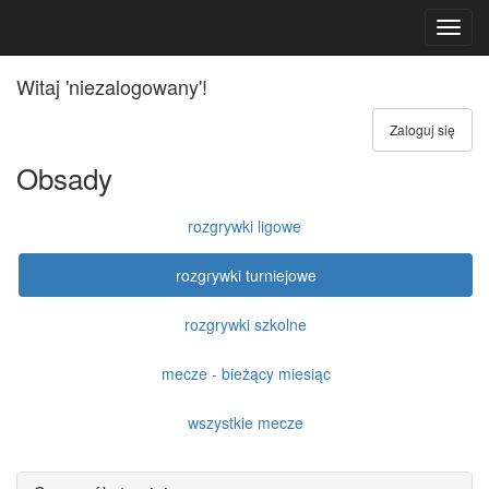
Toggl
navig
Witaj 'niezalogowany'!
Zaloguj się
Obsady
rozgrywki ligowe
rozgrywki turniejowe
rozgrywki szkolne
mecze - bieżący miesiąc
wszystkie mecze