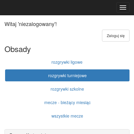
Toggl
navig
Witaj 'niezalogowany'!
Zaloguj się
Obsady
rozgrywki ligowe
rozgrywki turniejowe
rozgrywki szkolne
mecze - bieżący miesiąc
wszystkie mecze