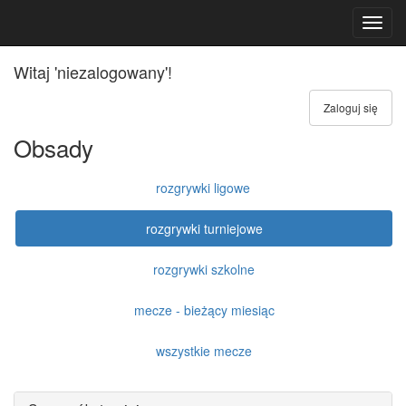
Toggl
navig
Witaj 'niezalogowany'!
Zaloguj się
Obsady
rozgrywki ligowe
rozgrywki turniejowe
rozgrywki szkolne
mecze - bieżący miesiąc
wszystkie mecze