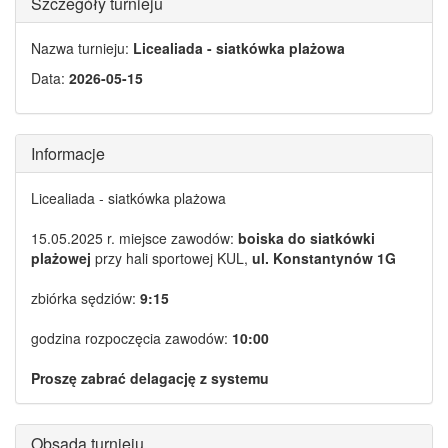
Szczegóły turnieju
Nazwa turnieju:
Licealiada - siatkówka plażowa
Data:
2026-05-15
Informacje
Licealiada - siatkówka plażowa
15.05.2025 r. miejsce zawodów:
boiska do siatkówki
plażowej
przy hali sportowej KUL,
ul. Konstantynów 1G
zbiórka sędziów:
9:15
godzina rozpoczęcia zawodów:
10:00
Proszę zabrać delagację z systemu
Obsada turnieju