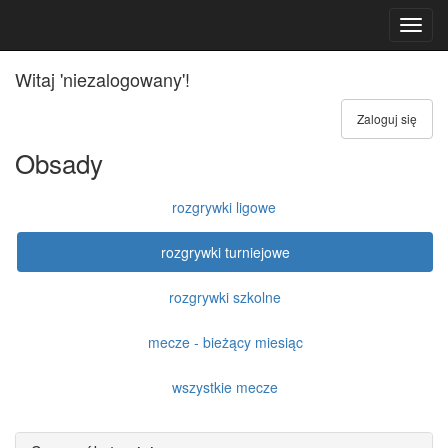
Toggl
navig
Witaj 'niezalogowany'!
Zaloguj się
Obsady
rozgrywki ligowe
rozgrywki turniejowe
rozgrywki szkolne
mecze - bieżący miesiąc
wszystkie mecze