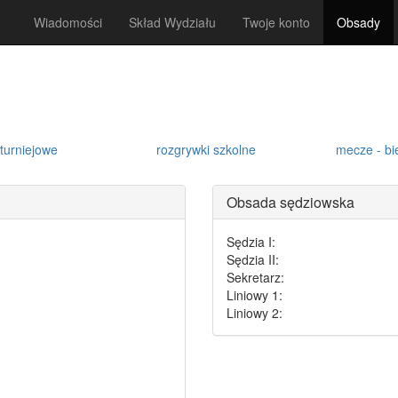
Wiadomości
Skład Wydziału
Twoje konto
Obsady
turniejowe
rozgrywki szkolne
mecze - bi
Obsada sędziowska
Sędzia I:
Sędzia II:
Sekretarz:
Liniowy 1:
Liniowy 2: