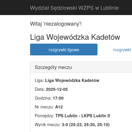
Wydział Sędziowski WZPS w Lublinie
Witaj 'niezalogowany'!
Liga Wojewódzka Kadetów
rozgrywki ligowe
rozgrywki 
Szczegóły meczu
Liga:
Liga Wojewódzka Kadetów
Data:
2025-12-05
Godzina:
17:00
Nr meczu:
A12
Pomiędzy:
TPS Lublin - LKPS Lublin II
Wynik meczu:
3:0 (25:23, 25:20, 25:15)