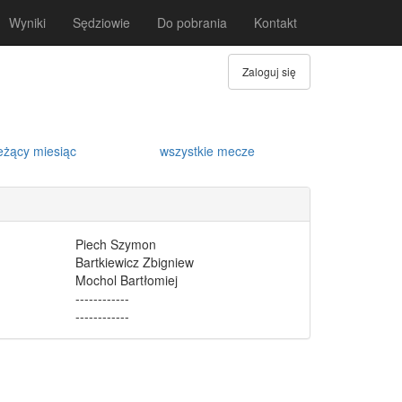
Wyniki
Sędziowie
Do pobrania
Kontakt
Zaloguj się
eżący miesiąc
wszystkie mecze
Piech Szymon
Bartkiewicz Zbigniew
Mochol Bartłomiej
------------
------------