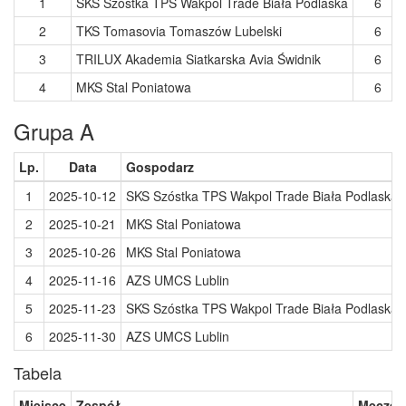
1
SKS Szóstka TPS Wakpol Trade Biała Podlaska
6
2
TKS Tomasovia Tomaszów Lubelski
6
3
TRILUX Akademia Siatkarska Avia Świdnik
6
4
MKS Stal Poniatowa
6
Grupa A
Lp.
Data
Gospodarz
1
2025-10-12
SKS Szóstka TPS Wakpol Trade Biała Podlaska
2
2025-10-21
MKS Stal Poniatowa
3
2025-10-26
MKS Stal Poniatowa
4
2025-11-16
AZS UMCS Lublin
5
2025-11-23
SKS Szóstka TPS Wakpol Trade Biała Podlaska
6
2025-11-30
AZS UMCS Lublin
Tabela
Miejsce
Zespół
Mecze