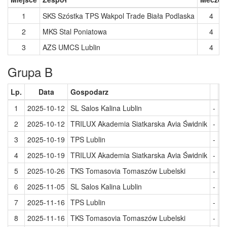
1
SKS Szóstka TPS Wakpol Trade Biała Podlaska
4
2
MKS Stal Poniatowa
4
3
AZS UMCS Lublin
4
Grupa B
Lp.
Data
Gospodarz
G
1
2025-10-12
SL Salos Kalina Lublin
-
T
2
2025-10-12
TRILUX Akademia Siatkarska Avia Świdnik
-
T
3
2025-10-19
TPS Lublin
-
T
4
2025-10-19
TRILUX Akademia Siatkarska Avia Świdnik
-
S
5
2025-10-26
TKS Tomasovia Tomaszów Lubelski
-
T
6
2025-11-05
SL Salos Kalina Lublin
-
T
7
2025-11-16
TPS Lublin
-
T
8
2025-11-16
TKS Tomasovia Tomaszów Lubelski
-
S