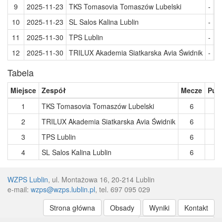
9
2025-11-23
TKS Tomasovia Tomaszów Lubelski
-
T
10
2025-11-23
SL Salos Kalina Lublin
-
T
11
2025-11-30
TPS Lublin
-
S
12
2025-11-30
TRILUX Akademia Siatkarska Avia Świdnik
-
T
Tabela
Miejsce
Zespół
Mecze
Pun
1
TKS Tomasovia Tomaszów Lubelski
6
1
2
TRILUX Akademia Siatkarska Avia Świdnik
6
1
3
TPS Lublin
6
7
4
SL Salos Kalina Lublin
6
6
WZPS Lublin
, ul. Montażowa 16, 20-214 Lublin
e-mail:
wzps@wzps.lublin.pl
, tel. 697 095 029
Strona główna
Obsady
Wyniki
Kontakt