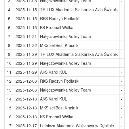
3
2025-11-08
Nałęczowianka Volley Team
-
L
4
2025-11-15
TRILUX Akademia Siatkarska Avia Świdnik
-
M
5
2025-11-15
RKS Radzyń Podlaski
-
N
6
2025-11-15
KS Freeball Wólka
-
A
7
2025-11-21
Nałęczowianka Volley Team
-
T
8
2025-11-22
MKS sellBest Kraśnik
-
K
9
2025-11-29
TRILUX Akademia Siatkarska Avia Świdnik
-
L
10
2025-11-29
Nałęczowianka Volley Team
-
K
11
2025-11-29
AKS Karol KUL
-
M
12
2025-12-06
RKS Radzyń Podlaski
-
T
13
2025-12-06
Nałęczowianka Volley Team
-
A
14
2025-12-13
AKS Karol KUL
-
L
15
2025-12-13
MKS sellBest Kraśnik
-
N
16
2025-12-13
KS Freeball Wólka
-
R
17
2025-12-17
Lotnicza Akademia Wojskowa w Dęblinie
-
R