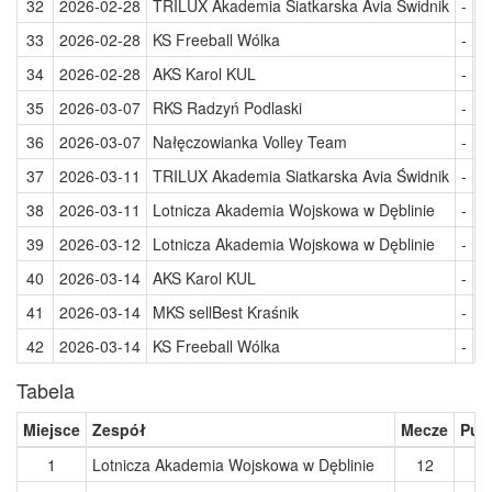
32
2026-02-28
TRILUX Akademia Siatkarska Avia Świdnik
-
R
33
2026-02-28
KS Freeball Wólka
-
L
34
2026-02-28
AKS Karol KUL
-
N
35
2026-03-07
RKS Radzyń Podlaski
-
K
36
2026-03-07
Nałęczowianka Volley Team
-
M
37
2026-03-11
TRILUX Akademia Siatkarska Avia Świdnik
-
N
38
2026-03-11
Lotnicza Akademia Wojskowa w Dęblinie
-
A
39
2026-03-12
Lotnicza Akademia Wojskowa w Dęblinie
-
T
40
2026-03-14
AKS Karol KUL
-
R
41
2026-03-14
MKS sellBest Kraśnik
-
L
42
2026-03-14
KS Freeball Wólka
-
T
Tabela
Miejsce
Zespół
Mecze
Pun
1
Lotnicza Akademia Wojskowa w Dęblinie
12
2