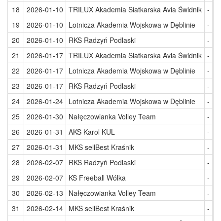
18
2026-01-10
TRILUX Akademia Siatkarska Avia Świdnik
-
K
19
2026-01-10
Lotnicza Akademia Wojskowa w Dęblinie
-
M
20
2026-01-10
RKS Radzyń Podlaski
-
A
21
2026-01-17
TRILUX Akademia Siatkarska Avia Świdnik
-
A
22
2026-01-17
Lotnicza Akademia Wojskowa w Dęblinie
-
N
23
2026-01-17
RKS Radzyń Podlaski
-
M
24
2026-01-24
Lotnicza Akademia Wojskowa w Dęblinie
-
K
25
2026-01-30
Nałęczowianka Volley Team
-
R
26
2026-01-31
AKS Karol KUL
-
K
27
2026-01-31
MKS sellBest Kraśnik
-
T
28
2026-02-07
RKS Radzyń Podlaski
-
L
29
2026-02-07
KS Freeball Wólka
-
M
30
2026-02-13
Nałęczowianka Volley Team
-
K
31
2026-02-14
MKS sellBest Kraśnik
-
A