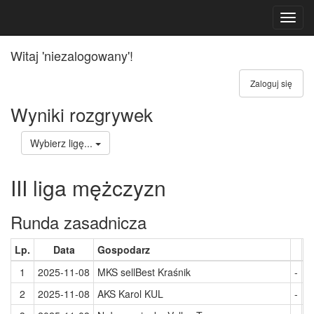
Toggl
navig
Witaj 'niezalogowany'!
Zaloguj się
Wyniki rozgrywek
Wybierz ligę...
III liga mężczyzn
Runda zasadnicza
Lp.
Data
Gospodarz
G
1
2025-11-08
MKS sellBest Kraśnik
-
R
2
2025-11-08
AKS Karol KUL
-
T